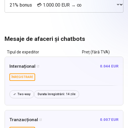
Mesaje de afaceri și chatbots
Tipul de expeditor
Preț (fără TVA)
Internațional
0.044 EUR

ÎNREGISTRARE
Two-way
Durata înregistrării:
14 zile

Tranzacțional
0.007 EUR
