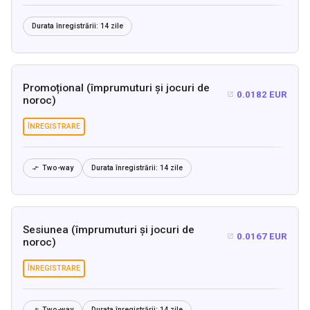
Durata înregistrării:
14 zile
Promoțional (împrumuturi și jocuri de
0.0182 EUR

noroc)
ÎNREGISTRARE
Two-way
Durata înregistrării:
14 zile

Sesiunea (împrumuturi și jocuri de
0.0167 EUR

noroc)
ÎNREGISTRARE
Two-way
Durata înregistrării:
14 zile
