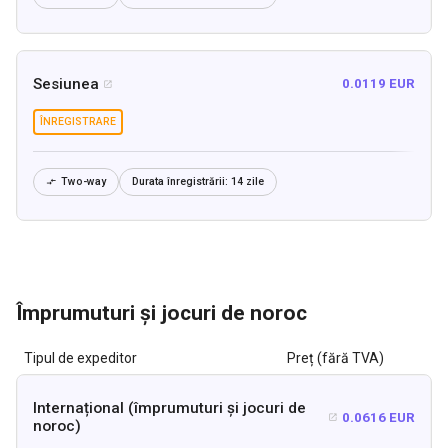
Sesiunea
0.0119 EUR

ÎNREGISTRARE
Two-way
Durata înregistrării:
14 zile

Împrumuturi și jocuri de noroc
Tipul de expeditor
Preț (fără TVA)
Internațional (împrumuturi și jocuri de
0.0616 EUR

noroc)