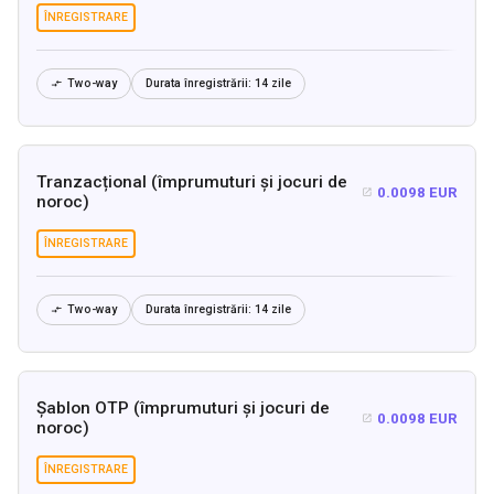
ÎNREGISTRARE
Two-way
Durata înregistrării:
14 zile

Tranzacțional (împrumuturi și jocuri de
0.0098 EUR

noroc)
ÎNREGISTRARE
Two-way
Durata înregistrării:
14 zile

Șablon OTP (împrumuturi și jocuri de
0.0098 EUR

noroc)
ÎNREGISTRARE