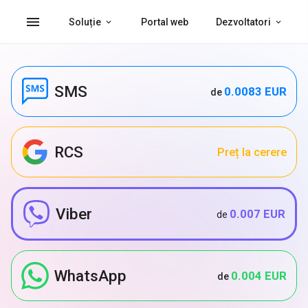
menu
Soluție
Portal web
Dezvoltatori
SMS
0.0083 EUR
de
RCS
Preț la cerere
Viber
0.007 EUR
de
WhatsApp
0.004 EUR
de