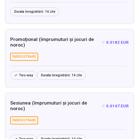
Durata înregistrării:
14 zile
Promoțional (împrumuturi și jocuri de
0.0182 EUR

noroc)
ÎNREGISTRARE
Two-way
Durata înregistrării:
14 zile

Sesiunea (împrumuturi și jocuri de
0.0167 EUR

noroc)
ÎNREGISTRARE
Two-way
Durata înregistrării:
14 zile
