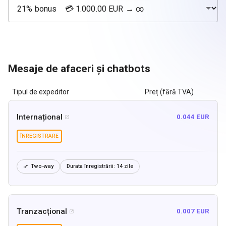
Mesaje de afaceri și chatbots
Tipul de expeditor
Preț (fără TVA)
Internațional
0.044 EUR

ÎNREGISTRARE
Two-way
Durata înregistrării:
14 zile

Tranzacțional
0.007 EUR
