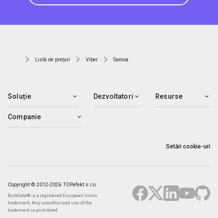
Listă de prețuri
Viber
Samoa
Soluție
Dezvoltatori
Resurse
Companie
Setări cookie-uri
Copyright © 2012-2026 TOPefekt s.r.o.
BulkGate® is a registered European Union
trademark. Any unauthorized use of the
trademark is prohibited.