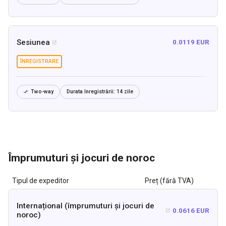
Sesiunea
0.0119 EUR

ÎNREGISTRARE
Two-way
Durata înregistrării:
14 zile

Împrumuturi și jocuri de noroc
Tipul de expeditor
Preț (fără TVA)
Internațional (împrumuturi și jocuri de
0.0616 EUR

noroc)