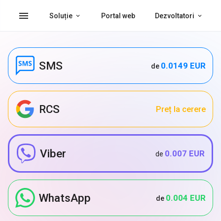
menu
Soluție
Portal web
Dezvoltatori
SMS
0.0149 EUR
de
RCS
Preț la cerere
Viber
0.007 EUR
de
WhatsApp
0.004 EUR
de