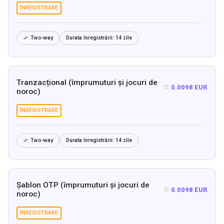
ÎNREGISTRARE
Two-way
Durata înregistrării:
14 zile

Tranzacțional (împrumuturi și jocuri de
0.0098 EUR

noroc)
ÎNREGISTRARE
Two-way
Durata înregistrării:
14 zile

Șablon OTP (împrumuturi și jocuri de
0.0098 EUR

noroc)
ÎNREGISTRARE