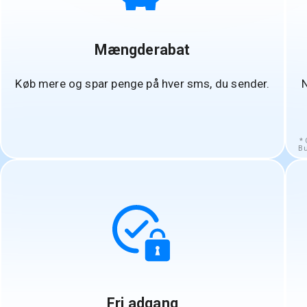
Mængderabat
Køb mere og spar penge på hver sms, du sender.
N
G
Bu
Fri adgang