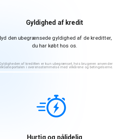
Gyldighed af kredit
yd den ubegrænsede gyldighed af de kreditter,
du har købt hos os.
yldigheden af kreditten er kun ubegrænset, hvis brugeren anvender
lkGate-portalen i overensstemmelse med vilkårene og betingelserne.
Hurtig og pålidelig