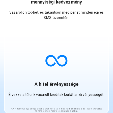
mennyiségi kedvezmény
Vásároljon többet, és takarítson meg pénzt minden egyes
SMS-üzenetén.
A hitel érvényessége
Élvezze a tőlünk vásárolt kreditek korlátlan érvényességét.
A hitel érvényessége csak akkor korlátlan, ha a felhasználó a BulkGate portált a
feltételeknek megfelelően használja.