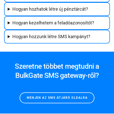
Hogyan hozhatok létre új pénztárcát?
Hogyan kezelhetem a feladóazonosítót?
Hogyan hozzunk létre SMS kampányt?
Szeretne többet megtudni a
BulkGate SMS gateway-ről?
MENJEN AZ SMS ÁTJÁRÓ OLDALRA