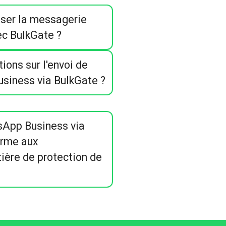
iser la messagerie
c BulkGate ?
tions sur l'envoi de
iness via BulkGate ?
App Business via
orme aux
ière de protection de