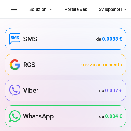
menu
Soluzioni
Portale web
Sviluppatori
SMS
0.0083 €
da
RCS
Prezzo su richiesta
Viber
0.007 €
da
WhatsApp
0.004 €
da