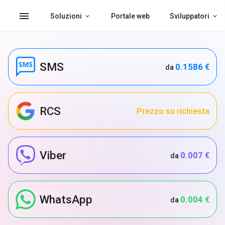
menu
Soluzioni
Portale web
Sviluppatori
SMS
0.1586 €
da
RCS
Prezzo su richiesta
Viber
0.007 €
da
WhatsApp
0.004 €
da