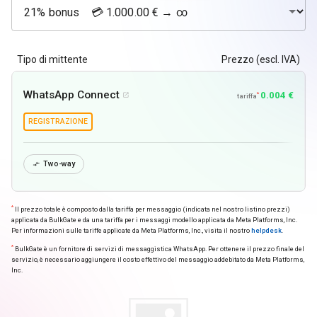
Tipo di mittente
Prezzo (escl. IVA)
WhatsApp Connect
0.004 €
*

tariffa
REGISTRAZIONE
Two-way

*
Il prezzo totale è composto dalla tariffa per messaggio (indicata nel nostro listino prezzi)
applicata da BulkGate e da una tariffa per i messaggi modello applicata da Meta Platforms, Inc.
Per informazioni sulle tariffe applicate da Meta Platforms, Inc., visita il nostro
helpdesk
.
*
BulkGate è un fornitore di servizi di messaggistica WhatsApp. Per ottenere il prezzo finale del
servizio, è necessario aggiungere il costo effettivo del messaggio addebitato da Meta Platforms,
Inc.