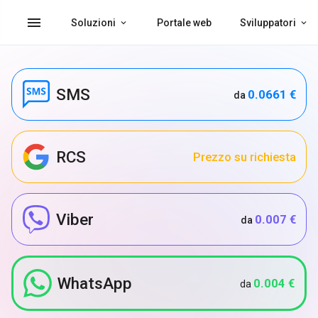
menu
Soluzioni
Portale web
Sviluppatori
SMS
0.0661 €
da
RCS
Prezzo su richiesta
Viber
0.007 €
da
WhatsApp
0.004 €
da