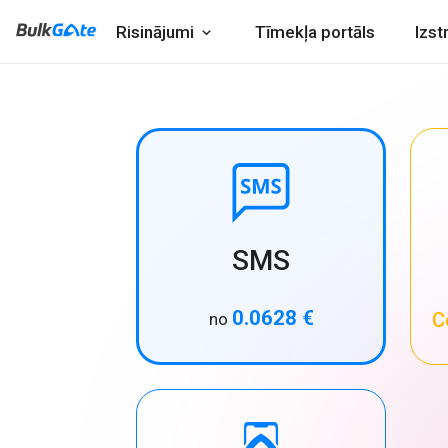
Risinājumi
Tīmekļa portāls
Izst
SMS
0.0628 €
C
no