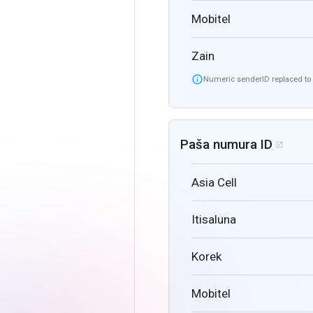
Mobitel
Zain

Numeric senderID replaced t
Paša numura ID

Asia Cell
Itisaluna
Korek
Mobitel