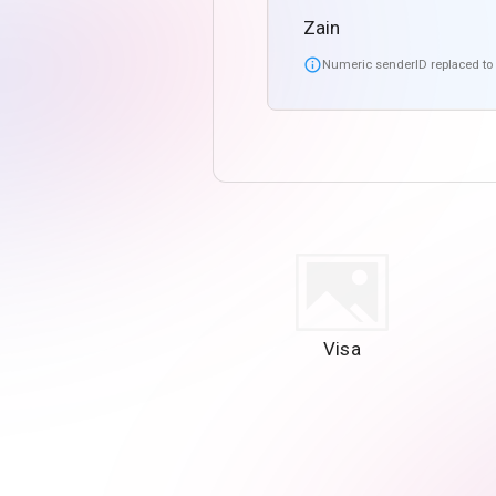
Zain

Numeric senderID replaced t
Visa