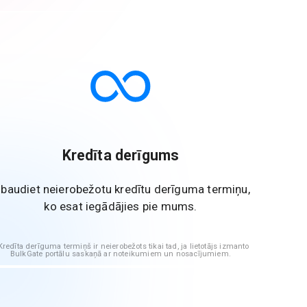
Kredīta derīgums
zbaudiet neierobežotu kredītu derīguma termiņu,
ko esat iegādājies pie mums.
redīta derīguma termiņš ir neierobežots tikai tad, ja lietotājs izmanto
BulkGate portālu saskaņā ar noteikumiem un nosacījumiem.