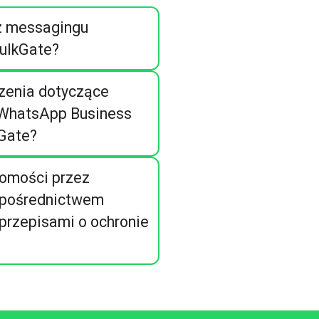
z messagingu
ulkGate?
czenia dotyczące
 WhatsApp Business
Gate?
domości przez
 pośrednictwem
 przepisami o ochronie