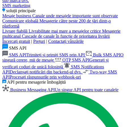
sub marca dvs.
SMS marketing
soluții principale
Mesaje business
Canale unde mesajele importante sunt observate
Comunicare globală
Mesagerie către peste 200 de țări dintr-o
platformă
Livrare fiabilă
Livrabilitate mai mare a mesajelor critice
Mesagerie
multicanal
Cascade de canale în funcție de prioritatea livrării
Încercați gratuit
|
Prețuri
|
Contactați vânzările
SMS API
SMS API
Trimiteți și primiți SMS prin API
Bulk SMS API
O
singură cerere, mii de mesaje
OTP SMS API
Generați și
verificați coduri de unică folosință
SMS Notifications
API
Declanșați notificări din backend-ul dvs.
Two-way SMS
API
Procesați răspunsurile prin webhook-uri
API pentru mesagerie îmbogățită
Business Messaging API
Un singur API pentru toate canalele