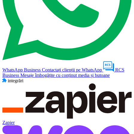
WhatsApp Business
Contactați clienții pe WhatsApp
RCS
Business
Mesaje îmbogățite cu conținut media și butoane
integrări
Zapier