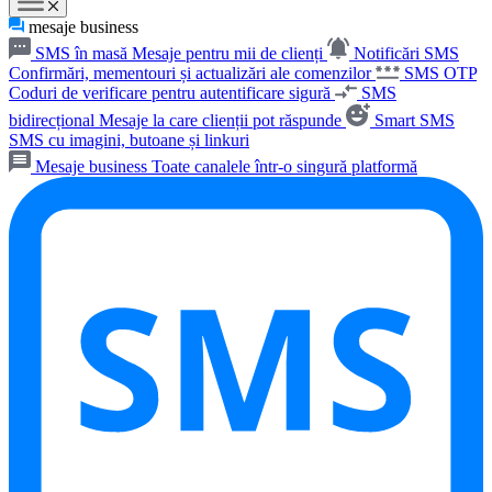
mesaje business
SMS în masă
Mesaje pentru mii de clienți
Notificări SMS
Confirmări, mementouri și actualizări ale comenzilor
SMS OTP
Coduri de verificare pentru autentificare sigură
SMS
bidirecțional
Mesaje la care clienții pot răspunde
Smart SMS
SMS cu imagini, butoane și linkuri
Mesaje business
Toate canalele într-o singură platformă