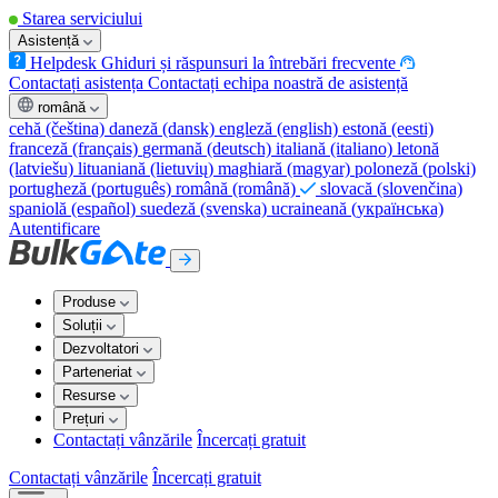
Starea serviciului
Asistență
Helpdesk
Ghiduri și răspunsuri la întrebări frecvente
Contactați asistența
Contactați echipa noastră de asistență
română
cehă
(čeština)
daneză
(dansk)
engleză
(english)
estonă
(eesti)
franceză
(français)
germană
(deutsch)
italiană
(italiano)
letonă
(latviešu)
lituaniană
(lietuvių)
maghiară
(magyar)
poloneză
(polski)
portugheză
(português)
română
(română)
slovacă
(slovenčina)
spaniolă
(español)
suedeză
(svenska)
ucraineană
(українська)
Autentificare
Produse
Soluții
Dezvoltatori
Parteneriat
Resurse
Prețuri
Contactați vânzările
Încercați gratuit
Contactați vânzările
Încercați gratuit