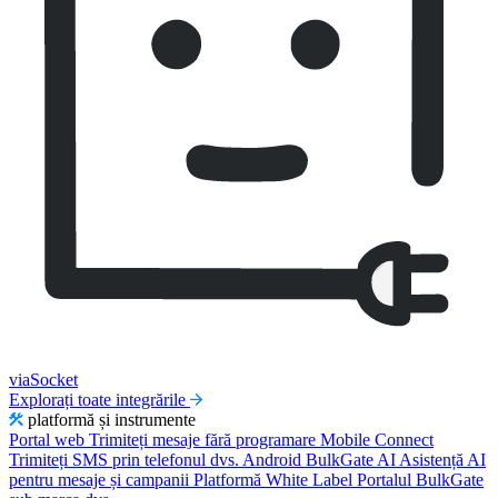
viaSocket
Explorați toate integrările
platformă și instrumente
Portal web
Trimiteți mesaje fără programare
Mobile Connect
Trimiteți SMS prin telefonul dvs. Android
BulkGate AI
Asistență AI
pentru mesaje și campanii
Platformă White Label
Portalul BulkGate