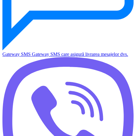
Gateway SMS
Gateway SMS care asigură livrarea mesajelor dvs.