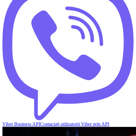
Viber Business API
Contactați utilizatorii Viber prin API