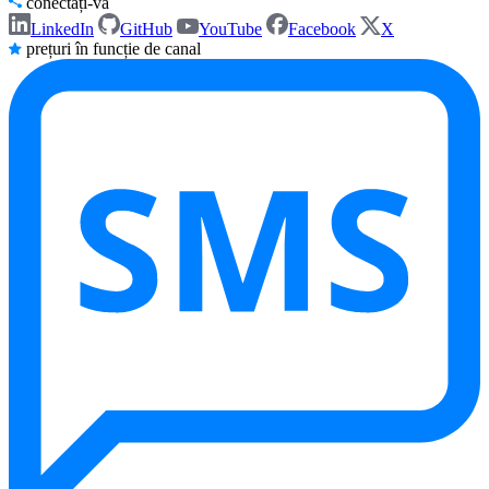
conectați-vă
LinkedIn
GitHub
YouTube
Facebook
X
prețuri în funcție de canal