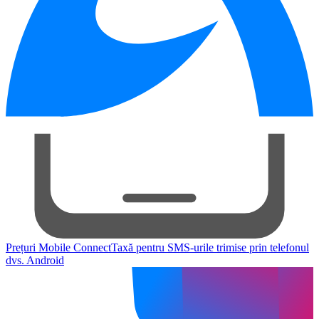
Prețuri Mobile Connect
Taxă pentru SMS-urile trimise prin telefonul
dvs. Android