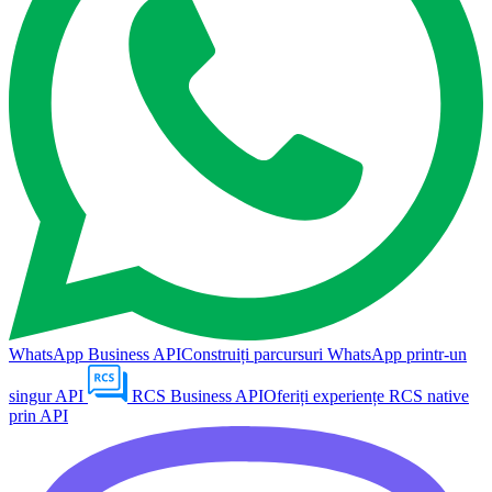
WhatsApp Business API
Construiți parcursuri WhatsApp printr-un
singur API
RCS Business API
Oferiți experiențe RCS native
prin API