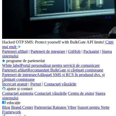
Hacked OTP SMS: Protect yourself with BulkGate API limits!
Citiți
mai mult
Parteneri afiliați
|
Parteneri de integrare
|
GitHub
|
Packagist
|
Starea
sistemului
programe de parteneriat
White label
Portal personalizat pentru servicii de comunicare
Parteneri afiliați
Recomandați BulkGate și câștigați comisioane
Parteneri de integrare
Adăugați SMS și RCS în produsul dvs. și
câștigați comisioane
Încercați gratuit
|
Prețuri
|
Contactați vânzările
ajutor și contact
Contactați asistența
Contactați vânzările
Centru de ajutor
Starea
sistemului
educație
Blog
Brand Center
Parteneriat Rakuten Viber
Suport pentru Nette
Framework