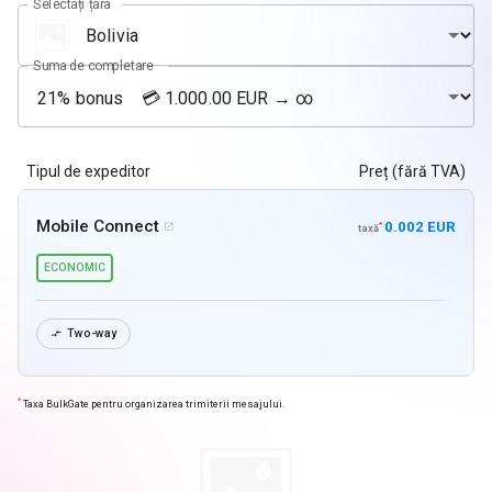
Selectați țara
Suma de completare
Tipul de expeditor
Preț (fără TVA)
Mobile Connect
0.002 EUR
*

taxă
ECONOMIC
Two-way

*
Taxa BulkGate pentru organizarea trimiterii mesajului.