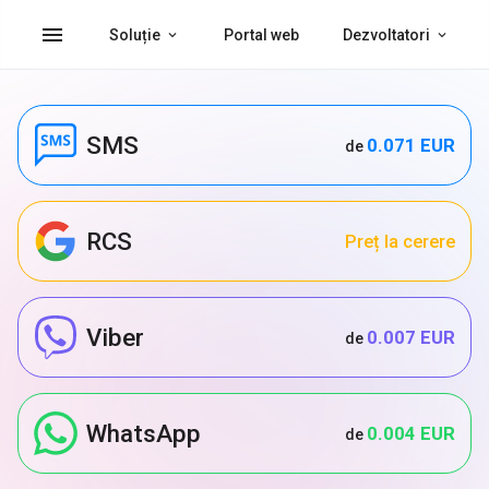
menu
Soluție
Portal web
Dezvoltatori
SMS
0.071 EUR
de
RCS
Preț la cerere
Viber
0.007 EUR
de
WhatsApp
0.004 EUR
de