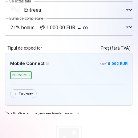
Selectați țara
Suma de completare
Tipul de expeditor
Preț (fără TVA)
Mobile Connect
0.002 EUR
*

taxă
ECONOMIC
Two-way

*
Taxa BulkGate pentru organizarea trimiterii mesajului.