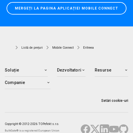
MERGEȚI LA PAGINA APLICAȚIEI MOBILE CONNECT
Listă de prețuri
Mobile Connect
Eritreea
Soluție
Dezvoltatori
Resurse
Companie
Setări cookie-uri
Copyright © 2012-2026 TOPefekt s.r.o.
BulkGate® is a registered European Union