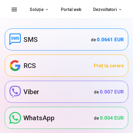
menu
Soluție
Portal web
Dezvoltatori
SMS
0.0661 EUR
de
RCS
Preț la cerere
Viber
0.007 EUR
de
WhatsApp
0.004 EUR
de