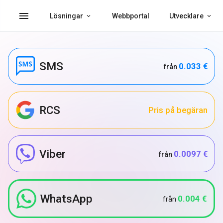
menu
Lösningar
Webbportal
Utvecklare
SMS
0.033 €
från
RCS
Pris på begäran
Viber
0.0097 €
från
WhatsApp
0.004 €
från