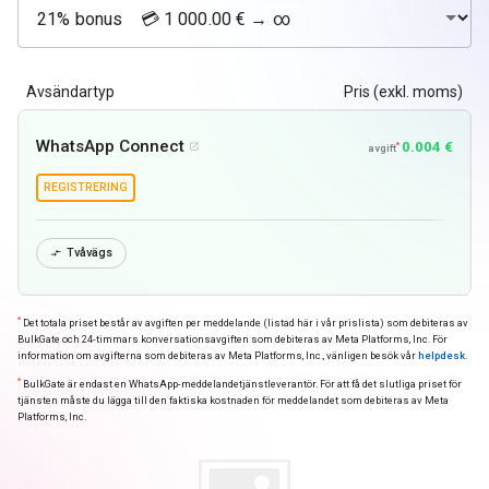
Avsändartyp
Pris (exkl. moms)
WhatsApp Connect
0.004 €
*

avgift
REGISTRERING
Tvåvägs

*
Det totala priset består av avgiften per meddelande (listad här i vår prislista) som debiteras av
BulkGate och 24-timmars konversationsavgiften som debiteras av Meta Platforms, Inc. För
information om avgifterna som debiteras av Meta Platforms, Inc., vänligen besök vår
helpdesk
.
*
BulkGate är endast en WhatsApp-meddelandetjänstleverantör. För att få det slutliga priset för
tjänsten måste du lägga till den faktiska kostnaden för meddelandet som debiteras av Meta
Platforms, Inc.