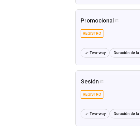
Promocional

REGISTRO
Two-way
Duración de la 

Sesión

REGISTRO
Two-way
Duración de la 
