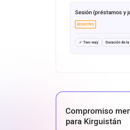
Sesión (préstamos y j
REGISTRO
Two-way
Duración de la 

Compromiso men
para Kirguistán