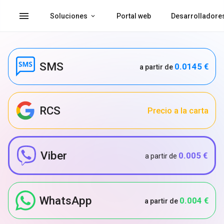
menu
Soluciones
Portal web
Desarrolladore
SMS
0.0145 €
a partir de
RCS
Precio a la carta
Viber
0.005 €
a partir de
WhatsApp
0.004 €
a partir de