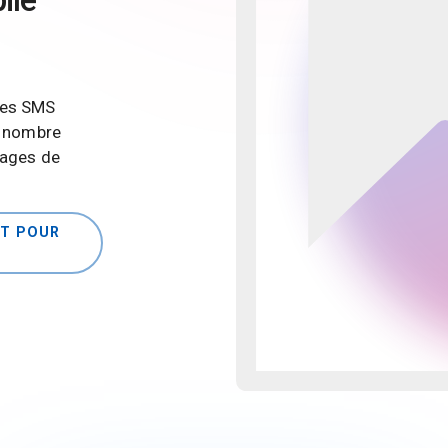
des SMS
n nombre
tages de
CT POUR