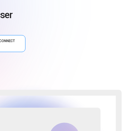
sser
E CONNECT