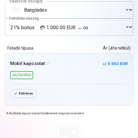
Válasszon országot
Feltöltési összeg
Feladó típusa
Ár (áfa nélkül)
Mobil kapcsolat
0.002 EUR
*

díj
GAZDASÁGI
Kétirányú

*
A BulkGate díja az üzenet küldésének megszervezéséért.