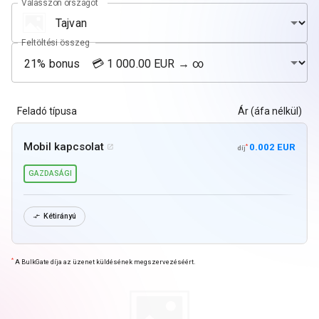
Válasszon országot
Feltöltési összeg
Feladó típusa
Ár (áfa nélkül)
Mobil kapcsolat
0.002 EUR
*

díj
GAZDASÁGI
Kétirányú

*
A BulkGate díja az üzenet küldésének megszervezéséért.