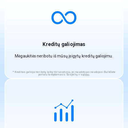
Kreditų galiojimas
Mėgaukitės neribotu iš mūsų įsigytų kreditų galiojimu.
Kreditas galioja neribotą laiką tik tuo atveju, jei naudotojas naudojasi BulkGate
portalu laikydamasis Taisyklių ir sąlygų.