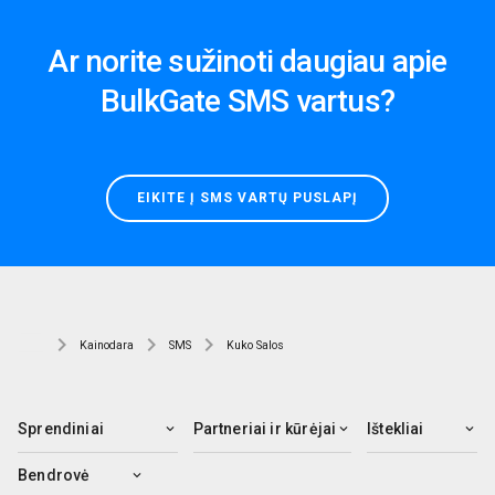
Ar norite sužinoti daugiau apie
BulkGate SMS vartus?
EIKITE Į SMS VARTŲ PUSLAPĮ
Kainodara
SMS
Kuko Salos
Sprendiniai
Partneriai ir kūrėjai
Ištekliai
Bendrovė