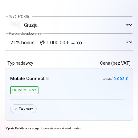
Wybierz kraj
Kwota doładowania
Typ nadawcy
Cena (bez VAT)
Mobile Connect
0.002 €
*

opłata
EKONOMICZNY
Two-way

*
Opłata BulkGate za zorganizowanie wysyłki wiadomości.