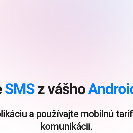
e
SMS
z vášho
Androi
plikáciu a používajte mobilnú tar
komunikácii.