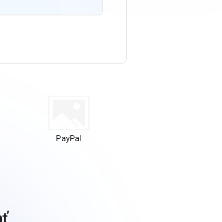
PayPal
ať