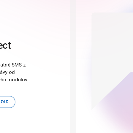
ect
platné SMS z
rávy od
jeho modulov
ROID