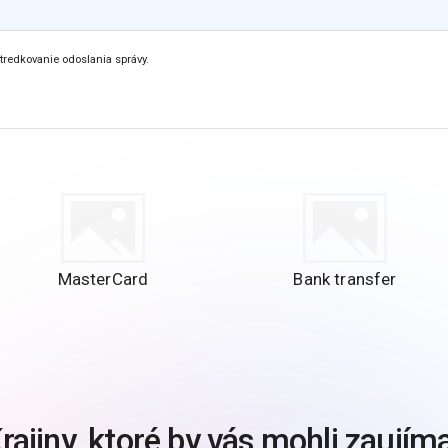
tredkovanie odoslania správy.
MasterCard
Bank transfer
rajiny, ktoré by vás mohli zaujím