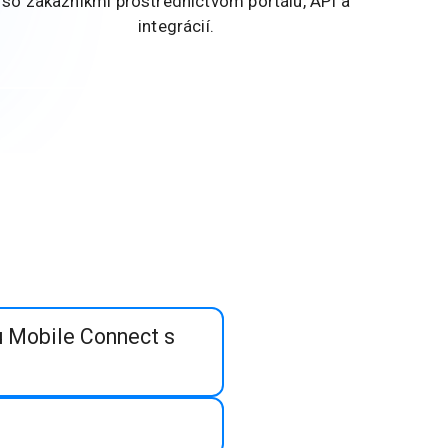
so zákazníkmi prostredníctvom portálu, API a
integrácií.
iu Mobile Connect s