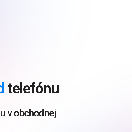
d
telefónu
ifu v obchodnej