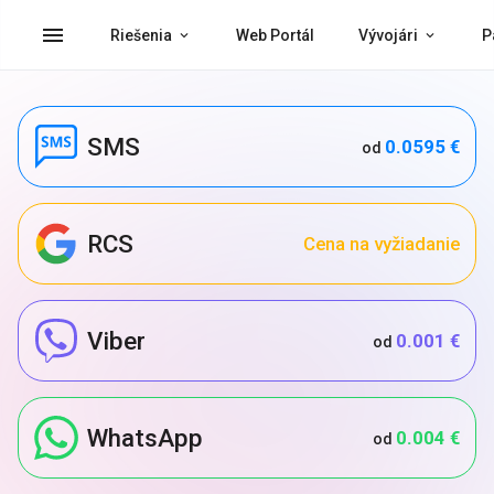
menu
Riešenia
Web Portál
Vývojári
P
SMS
0.0595 €
od
RCS
Cena na vyžiadanie
Viber
0.001 €
od
WhatsApp
0.004 €
od