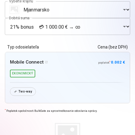
Vyberte krajinu
Dobitá suma
Typ odosielateľa
Cena (bez DPH)
Mobile Connect
0.002 €
*

poplatok
EKONOMICKÝ
Two-way

*
Poplatok spoločnosti BulkGate za sprostredkovanie odoslania správy.