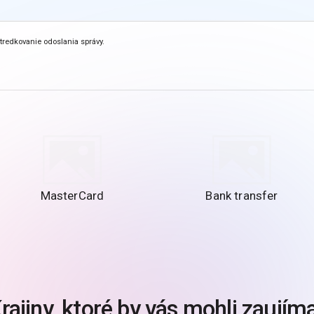
tredkovanie odoslania správy.
MasterCard
Bank transfer
rajiny, ktoré by vás mohli zaujím