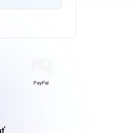
PayPal
ať