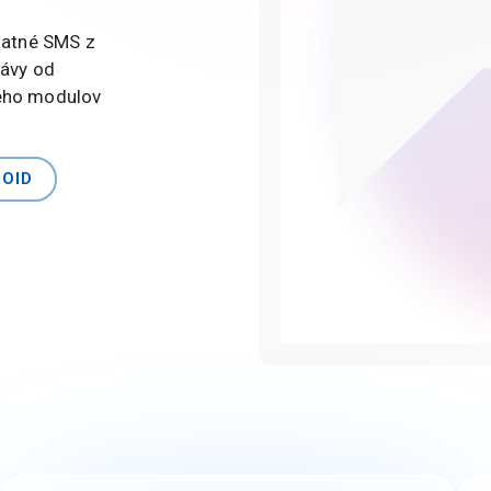
platné SMS z
rávy od
jeho modulov
ROID