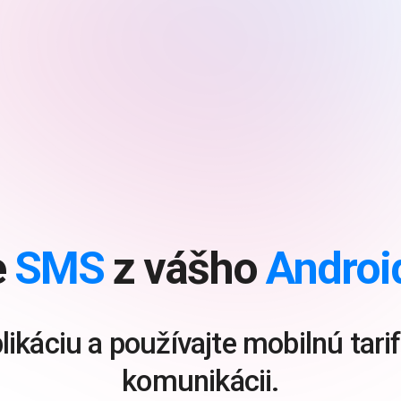
e
SMS
z vášho
Androi
plikáciu a používajte mobilnú tar
komunikácii.