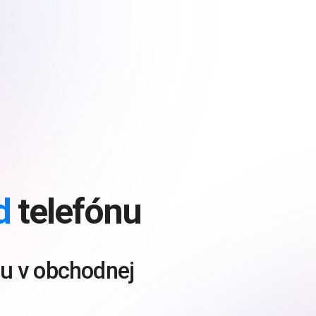
d
telefónu
ifu v obchodnej