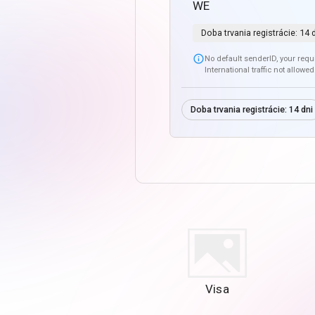
WE
Doba trvania registrácie:
14 

No default senderID, your requi
International traffic not allowed
Doba trvania registrácie:
14 dni
Visa