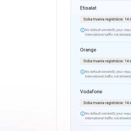
Etisalat
Doba trvania registrácie:
14 

No default senderID, your requi
International traffic not allowed
Orange
Doba trvania registrácie:
14 

No default senderID, your requi
International traffic not allowed
Vodafone
Doba trvania registrácie:
14 

No default senderID, your requi
International traffic not allowed