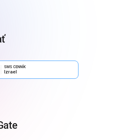
ať
SMS CENNÍK
Izrael
Gate