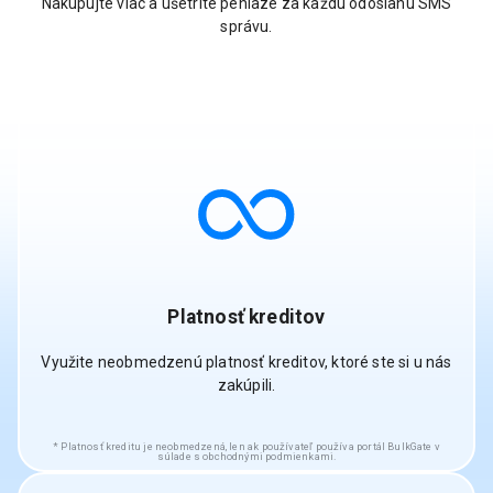
Nakupujte viac a ušetrite peniaze za každú odoslanú SMS
správu.
Platnosť kreditov
Využite neobmedzenú platnosť kreditov, ktoré ste si u nás
zakúpili.
Platnosť kreditu je neobmedzená, len ak používateľ používa portál BulkGate v
súlade s obchodnými podmienkami.