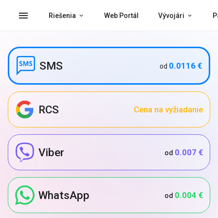
menu
Riešenia
Web Portál
Vývojári
P
SMS
0.0116 €
od
RCS
Cena na vyžiadanie
Viber
0.007 €
od
WhatsApp
0.004 €
od