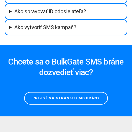
Ako spravovať ID odosielateľa?
Ako vytvoriť SMS kampaň?
Chcete sa o BulkGate SMS bráne
dozvedieť viac?
PREJSŤ NA STRÁNKU SMS BRÁNY