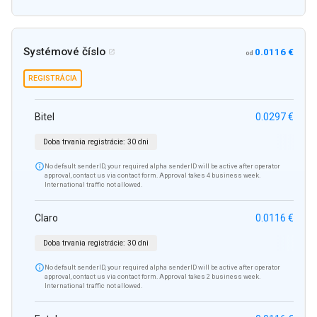
Systémové číslo
0.0116 €

od
REGISTRÁCIA
Bitel
0.0297 €
Doba trvania registrácie:
30 dni

No default senderID, your required alpha senderID will be active after operator
approval, contact us via contact form. Approval takes 4 business week.
International traffic not allowed.
Claro
0.0116 €
Doba trvania registrácie:
30 dni

No default senderID, your required alpha senderID will be active after operator
approval, contact us via contact form. Approval takes 2 business week.
International traffic not allowed.