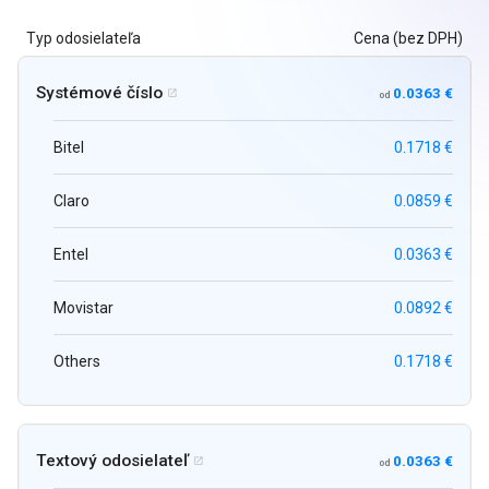
Typ odosielateľa
Cena (bez DPH)
Systémové číslo
0.0363 €

od
Bitel
0.1718 €
Claro
0.0859 €
Entel
0.0363 €
Movistar
0.0892 €
Others
0.1718 €
Textový odosielateľ
0.0363 €

od