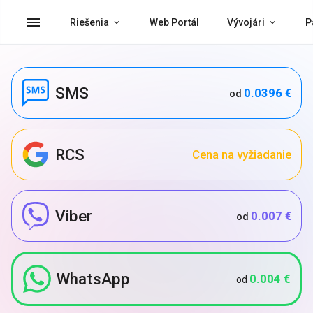
menu
Riešenia
Web Portál
Vývojári
P
SMS
0.0396 €
od
RCS
Cena na vyžiadanie
Viber
0.007 €
od
WhatsApp
0.004 €
od