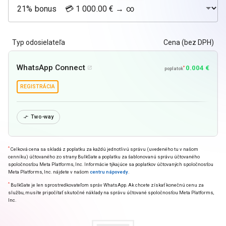
Typ odosielateľa
Cena (bez DPH)
WhatsApp Connect
0.004 €
*

poplatok
REGISTRÁCIA
Two-way

*
Celková cena sa skladá z poplatku za každú jednotlivú správu (uvedeného tu v našom
cenníku) účtovaného zo strany BulkGate a poplatku za šablonovanú správu účtovaného
spoločnosťou Meta Platforms, Inc. Informácie týkajúce sa poplatkov účtovaných spoločnosťou
Meta Platforms, Inc. nájdete v našom
centru nápovedy
.
*
BulkGate je len sprostredkovateľom správ WhatsApp. Ak chcete získať konečnú cenu za
službu, musíte pripočítať skutočné náklady na správu účtované spoločnosťou Meta Platforms,
Inc.