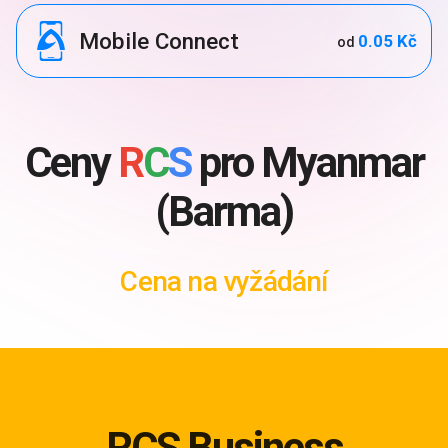
Mobile Connect
0.05 Kč
od
Ceny
R
C
S
pro Myanmar
(Barma)
Cena na vyžádání
RCS Business