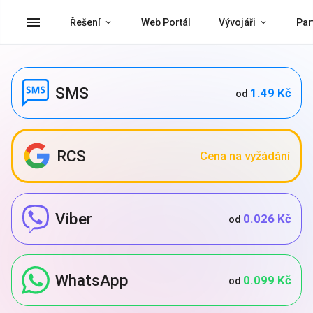
menu
Řešení
Web Portál
Vývojáři
Par
SMS
1.49 Kč
od
RCS
Cena na vyžádání
Viber
0.026 Kč
od
WhatsApp
0.099 Kč
od