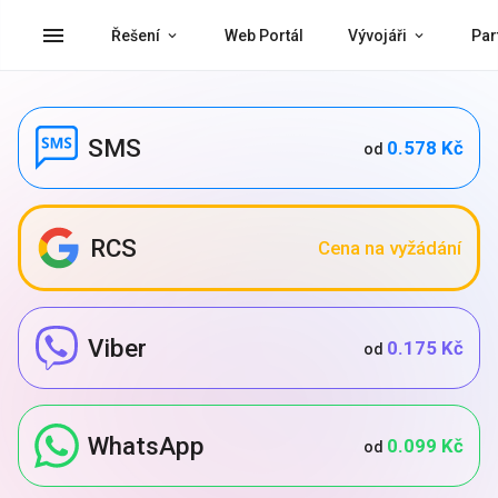
menu
Řešení
Web Portál
Vývojáři
Par
SMS
0.578 Kč
od
RCS
Cena na vyžádání
Viber
0.175 Kč
od
WhatsApp
0.099 Kč
od