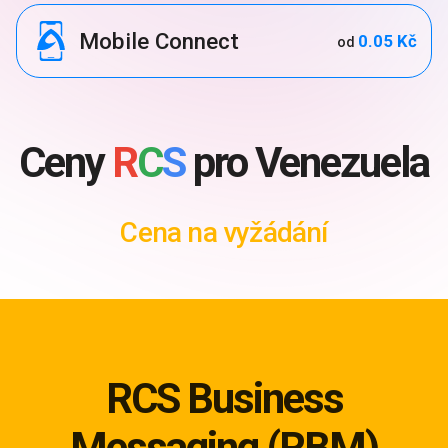
Mobile Connect
0.05 Kč
od
Ceny
R
C
S
pro Venezuela
Cena na vyžádání
RCS Business
Messaging (RBM)