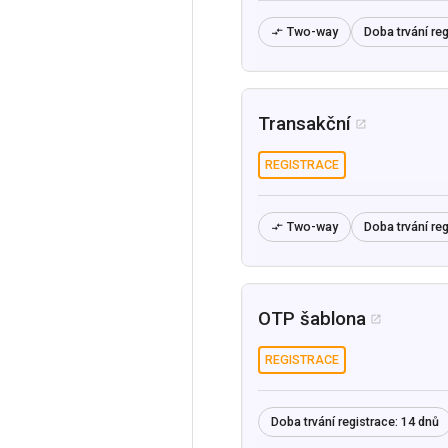
Two-way
Doba trvání reg

Transakční

REGISTRACE
Two-way
Doba trvání reg

OTP šablona

REGISTRACE
Doba trvání registrace:
14 dnů