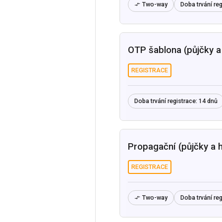
Two-way
Doba trvání reg

OTP šablona (půjčky a 
REGISTRACE
Doba trvání registrace:
14 dnů
Propagační (půjčky a h
REGISTRACE
Two-way
Doba trvání reg
