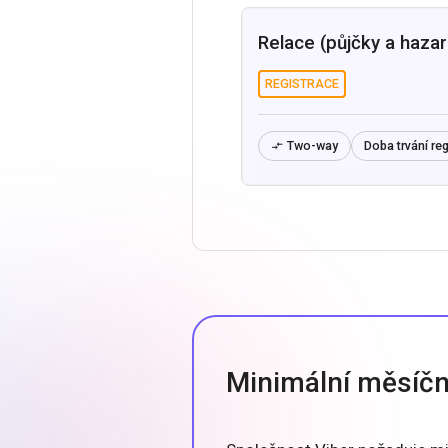
Relace (půjčky a hazar
REGISTRACE
Two-way
Doba trvání reg

Minimální měsíční