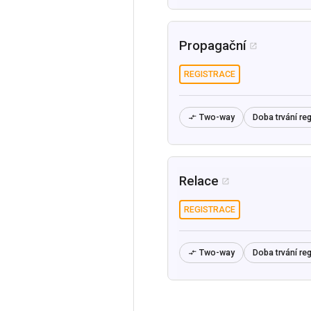
Propagační

REGISTRACE
Two-way
Doba trvání reg

Relace

REGISTRACE
Two-way
Doba trvání reg
