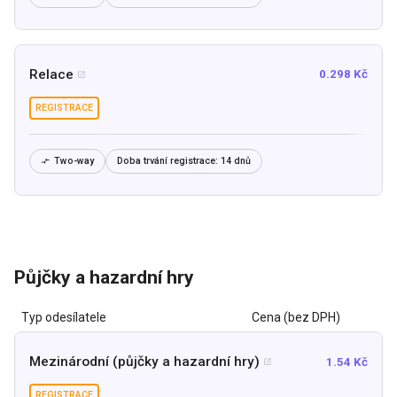
Relace
0.298 Kč

REGISTRACE
Two-way
Doba trvání registrace:
14 dnů

Půjčky a hazardní hry
Typ odesílatele
Cena (bez DPH)
Mezinárodní (půjčky a hazardní hry)
1.54 Kč

REGISTRACE