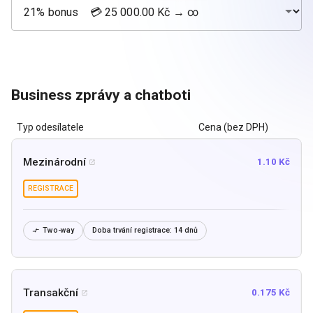
Business zprávy a chatboti
Typ odesílatele
Cena (bez DPH)
Mezinárodní
1.10 Kč

REGISTRACE
Two-way
Doba trvání registrace:
14 dnů

Transakční
0.175 Kč
