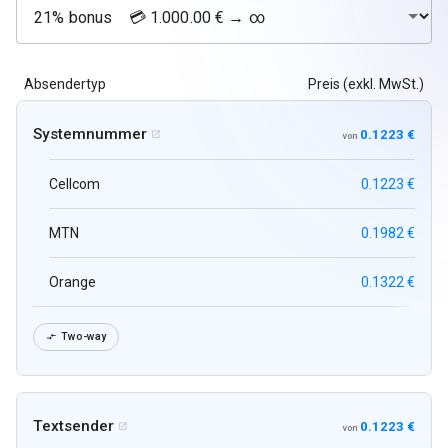
Absendertyp
Preis (exkl. MwSt.)
Systemnummer
0.1223 €

von
Cellcom
0.1223 €
MTN
0.1982 €
Orange
0.1322 €
Two-way

Textsender
0.1223 €

von