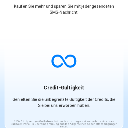
Kaufen Sie mehr und sparen Sie mit jeder gesendeten
SMS-Nachricht.
Credit-Gültigkeit
Genießen Sie die unbegrenzte Gültigkeit der Credits, die
Sie bei uns erworben haben.
Die Gültigkeit des Guthabens ist nur dann unbegrenzt, wenn der Nutzer das
BulkGate-Portal in Übereinstimmung mit den Allgemeinen Geschäftsbedingungen
nutzt.