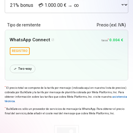
Tipo de remitente
Precio (exl. IVA)
WhatsApp Connect
0.004 €
*

tasa
REGISTRO
Two-way

*
El precio total se compone de la tarifa por mensaje (indicada aquí en nuestra lista de precios)
cobrada por BulkGate y la tarifa por mensaje de plantilla cobrada por Meta Platforms, Inc. Para
obtener información sobre las tarifas que cobra Meta Platforms, Inc. visite nuestra
asistencia
técnica
.
*
BulkGate es sólo un proveedor de servicios de mensajería WhatsApp. Para obtener el precio
final del servicio, debe añadir el coste real del mensaje que cobra Meta Platforms, Inc.