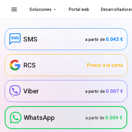
menu
Soluciones
Portal web
Desarrolladore
SMS
0.043 €
a partir de
RCS
Precio a la carta
Viber
0.007 €
a partir de
WhatsApp
0.004 €
a partir de