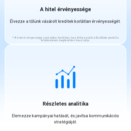
A hitel érvényessége
Élvezze a tőlünk vásárolt kreditek korlátlan érvényességét.
A hitel érvényessége csak akkor korlátlan, ha a felhasználó a BulkGate portált a
feltételeknek megfelelően használja.
Részletes analitika
Elemezze kampányai hatását, és javítsa kommunikációs
stratégiáját.