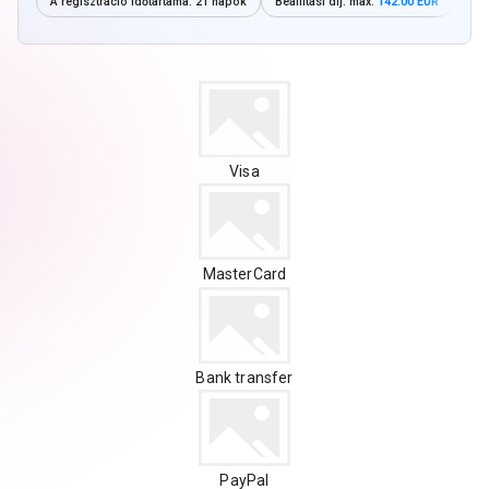
A regisztráció időtartama:
21 napok
Beállítási díj: max.
142.00 EUR
Visa
MasterCard
Bank transfer
PayPal