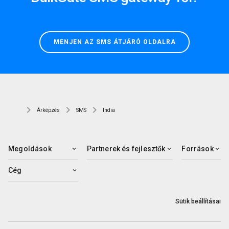
MENJEN AZ SMS ÁTJÁRÓ OLDALRA
Árképzés
SMS
India
Megoldások
Partnerek és fejlesztők
Források
Cég
Sütik beállításai