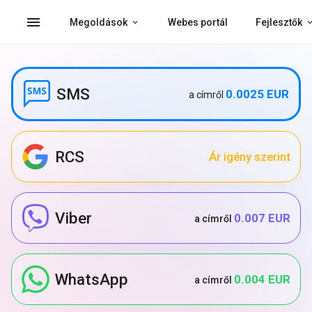
menu
Megoldások
Webes portál
Fejlesztők
SMS
0.0025 EUR
a címről
RCS
Ár igény szerint
Viber
0.007 EUR
a címről
WhatsApp
0.004 EUR
a címről