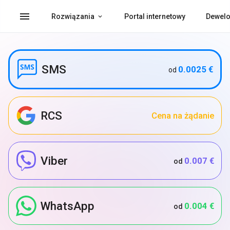
menu
Rozwiązania
Portal internetowy
Dewelo
SMS
0.0025 €
od
RCS
Cena na żądanie
Viber
0.007 €
od
WhatsApp
0.004 €
od