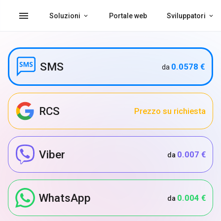
menu
Soluzioni
Portale web
Sviluppatori
SMS
0.0578 €
da
RCS
Prezzo su richiesta
Viber
0.007 €
da
WhatsApp
0.004 €
da