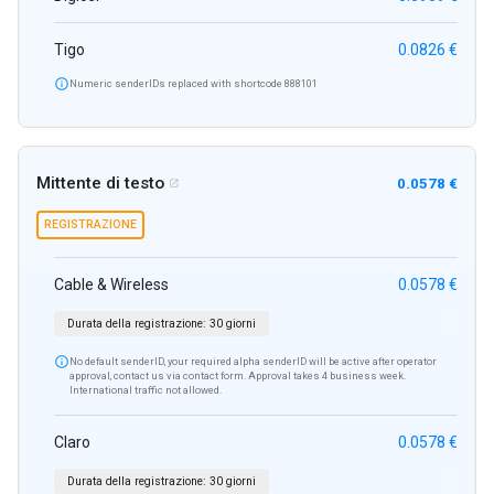
Tigo
0.0826 €

Numeric senderIDs replaced with shortcode 888101
Mittente di testo
0.0578 €

REGISTRAZIONE
Cable & Wireless
0.0578 €
Durata della registrazione:
30 giorni

No default senderID, your required alpha senderID will be active after operator
approval, contact us via contact form. Approval takes 4 business week.
International traffic not allowed.
Claro
0.0578 €
Durata della registrazione:
30 giorni