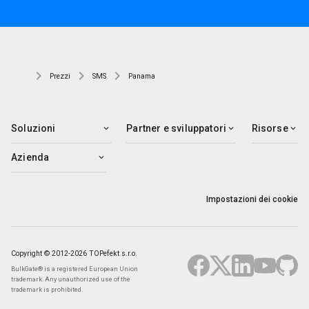
Prezzi
SMS
Panama
Soluzioni
Partner e sviluppatori
Risorse
Azienda
Impostazioni dei cookie
Copyright © 2012-2026 TOPefekt s.r.o.
BulkGate® is a registered European Union
trademark. Any unauthorized use of the
trademark is prohibited.