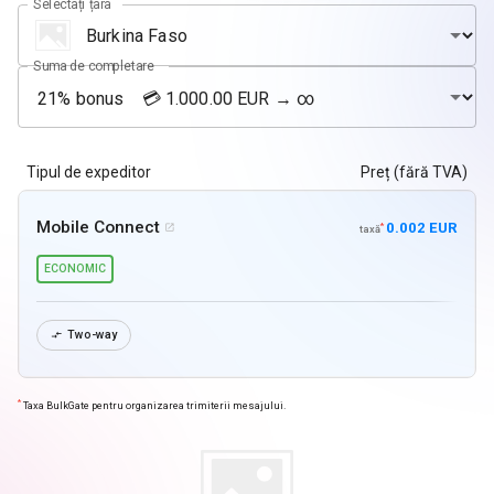
Selectați țara
Suma de completare
Tipul de expeditor
Preț (fără TVA)
Mobile Connect
0.002 EUR
*

taxă
ECONOMIC
Two-way

*
Taxa BulkGate pentru organizarea trimiterii mesajului.