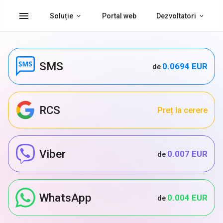
menu
Soluție
Portal web
Dezvoltatori
SMS
0.0694 EUR
de
RCS
Preț la cerere
Viber
0.007 EUR
de
WhatsApp
0.004 EUR
de