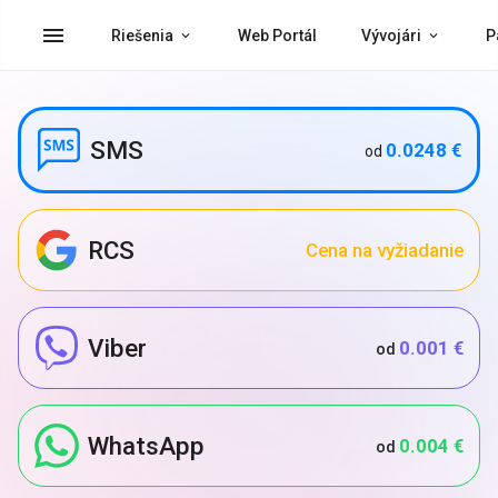
menu
Riešenia
Web Portál
Vývojári
P
SMS
0.0248 €
od
RCS
Cena na vyžiadanie
Viber
0.001 €
od
WhatsApp
0.004 €
od