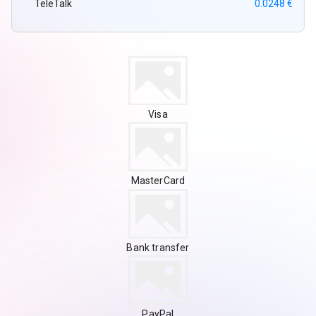
TeleTalk
0.0248 €
Visa
MasterCard
Bank transfer
PayPal