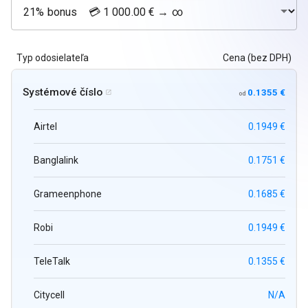
Typ odosielateľa
Cena (bez DPH)
Systémové číslo
0.1355 €

od
Airtel
0.1949 €
Banglalink
0.1751 €
Grameenphone
0.1685 €
Robi
0.1949 €
TeleTalk
0.1355 €
Citycell
N/A