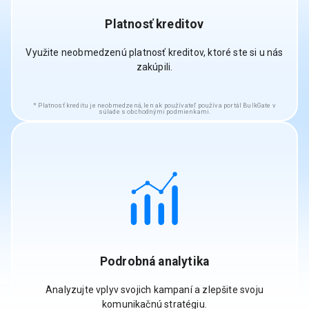
Platnosť kreditov
Využite neobmedzenú platnosť kreditov, ktoré ste si u nás
zakúpili.
Platnosť kreditu je neobmedzená, len ak používateľ používa portál BulkGate v
súlade s obchodnými podmienkami.
Podrobná analytika
Analyzujte vplyv svojich kampaní a zlepšite svoju
komunikačnú stratégiu.