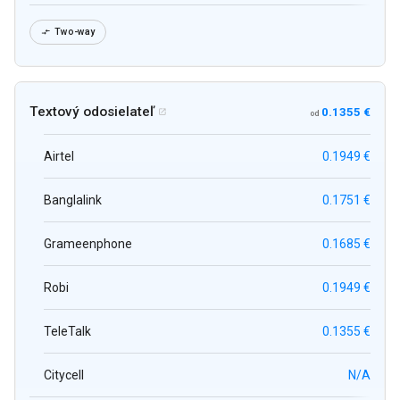
Two-way

Textový odosielateľ
0.1355 €

od
Airtel
0.1949 €
Banglalink
0.1751 €
Grameenphone
0.1685 €
Robi
0.1949 €
TeleTalk
0.1355 €
Citycell
N/A