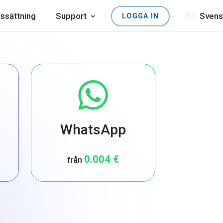
issättning
Support
Svens
LOGGA IN
WhatsApp
0.004 €
från