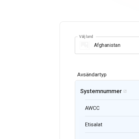
Välj land
Avsändartyp
Systemnummer

AWCC
Etisalat