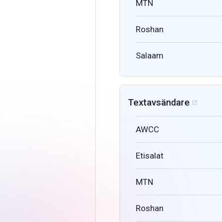
MTN
Roshan
Salaam
Textavsändare

AWCC
Etisalat
MTN
Roshan