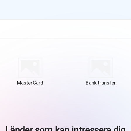
MasterCard
Bank transfer
Länder som kan intressera dig