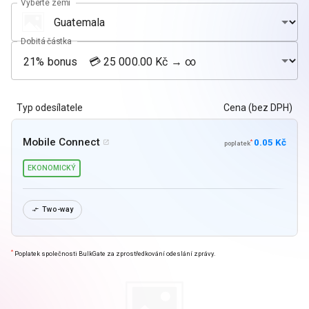
Vyberte zemi
Dobitá částka
Typ odesílatele
Cena (bez DPH)
Mobile Connect
0.05 Kč
*

poplatek
EKONOMICKÝ
Two-way

*
Poplatek společnosti BulkGate za zprostředkování odeslání zprávy.