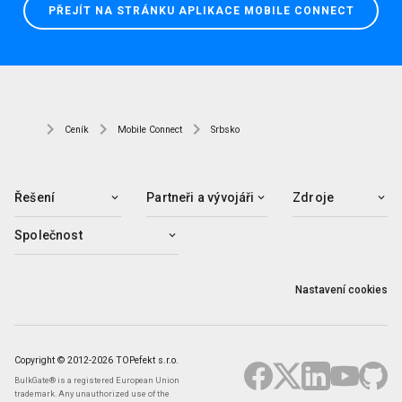
PŘEJÍT NA STRÁNKU APLIKACE MOBILE CONNECT
Ceník
Mobile Connect
Srbsko
Řešení
Partneři a vývojáři
Zdroje
Společnost
Nastavení cookies
Copyright © 2012-2026 TOPefekt s.r.o.
BulkGate® is a registered European Union
trademark. Any unauthorized use of the