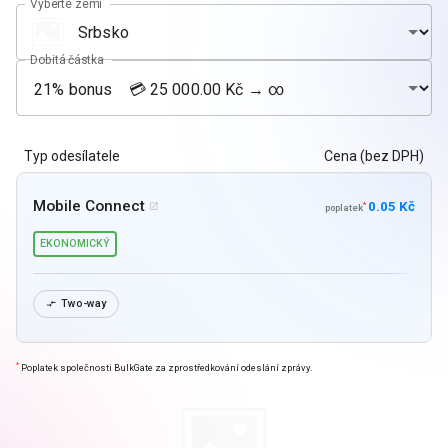
Vyberte zemi
Dobitá částka
Typ odesílatele
Cena (bez DPH)
Mobile Connect
0.05 Kč
*

poplatek
EKONOMICKÝ
Two-way

*
Poplatek společnosti BulkGate za zprostředkování odeslání zprávy.