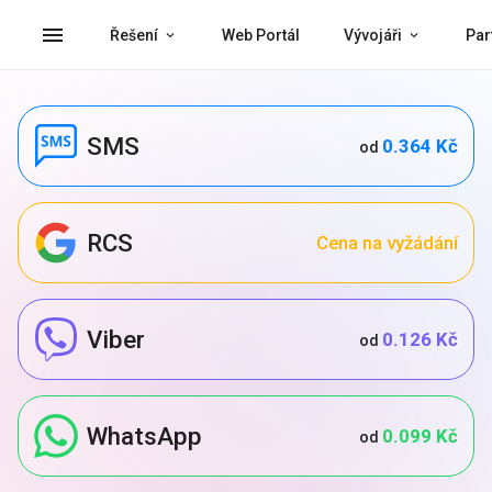
menu
Řešení
Web Portál
Vývojáři
Par
SMS
0.364 Kč
od
RCS
Cena na vyžádání
Viber
0.126 Kč
od
WhatsApp
0.099 Kč
od