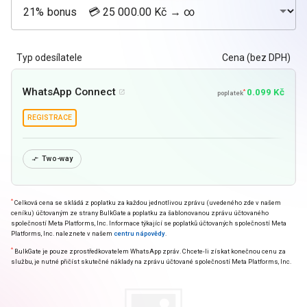
Typ odesílatele
Cena (bez DPH)
WhatsApp Connect
0.099 Kč
*

poplatek
REGISTRACE
Two-way

*
Celková cena se skládá z poplatku za každou jednotlivou zprávu (uvedeného zde v našem
ceníku) účtovaným ze strany BulkGate a poplatku za šablonovanou zprávu účtovaného
společností Meta Platforms, Inc. Informace týkající se poplatků účtovaných společností Meta
Platforms, Inc. naleznete v našem
centru nápovědy
.
*
BulkGate je pouze zprostředkovatelem WhatsApp zpráv. Chcete-li získat konečnou cenu za
službu, je nutné přičíst skutečné náklady na zprávu účtované společností Meta Platforms, Inc.