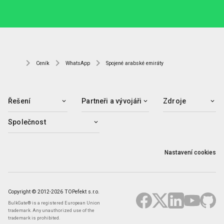
Ceník
WhatsApp
Spojené arabské emiráty
Řešení
Partneři a vývojáři
Zdroje
Společnost
Nastavení cookies
Copyright © 2012-2026 TOPefekt s.r.o.
BulkGate® is a registered European Union
trademark. Any unauthorized use of the
trademark is prohibited.