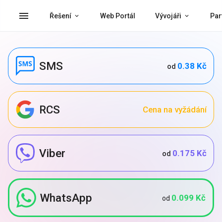
menu
Řešení
Web Portál
Vývojáři
Par
SMS
0.38 Kč
od
RCS
Cena na vyžádání
Viber
0.175 Kč
od
WhatsApp
0.099 Kč
od