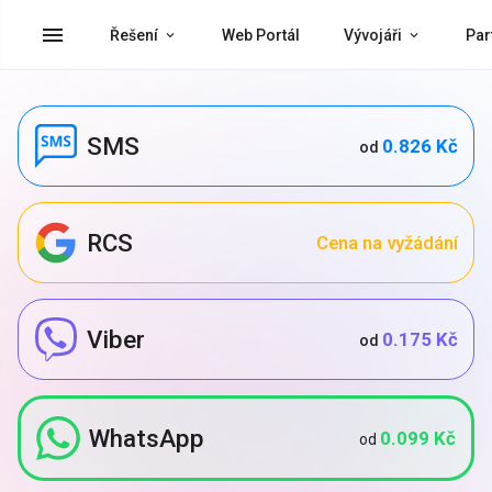
menu
Řešení
Web Portál
Vývojáři
Par
SMS
0.826 Kč
od
RCS
Cena na vyžádání
Viber
0.175 Kč
od
WhatsApp
0.099 Kč
od