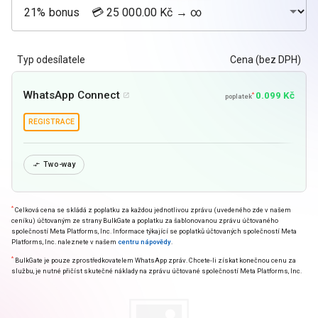
Typ odesílatele
Cena (bez DPH)
WhatsApp Connect
0.099 Kč
*

poplatek
REGISTRACE
Two-way

*
Celková cena se skládá z poplatku za každou jednotlivou zprávu (uvedeného zde v našem
ceníku) účtovaným ze strany BulkGate a poplatku za šablonovanou zprávu účtovaného
společností Meta Platforms, Inc. Informace týkající se poplatků účtovaných společností Meta
Platforms, Inc. naleznete v našem
centru nápovědy
.
*
BulkGate je pouze zprostředkovatelem WhatsApp zpráv. Chcete-li získat konečnou cenu za
službu, je nutné přičíst skutečné náklady na zprávu účtované společností Meta Platforms, Inc.