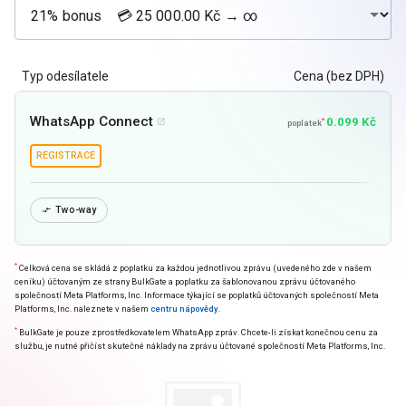
Typ odesílatele
Cena (bez DPH)
WhatsApp Connect
0.099 Kč
*

poplatek
REGISTRACE
Two-way

*
Celková cena se skládá z poplatku za každou jednotlivou zprávu (uvedeného zde v našem
ceníku) účtovaným ze strany BulkGate a poplatku za šablonovanou zprávu účtovaného
společností Meta Platforms, Inc. Informace týkající se poplatků účtovaných společností Meta
Platforms, Inc. naleznete v našem
centru nápovědy
.
*
BulkGate je pouze zprostředkovatelem WhatsApp zpráv. Chcete-li získat konečnou cenu za
službu, je nutné přičíst skutečné náklady na zprávu účtované společností Meta Platforms, Inc.