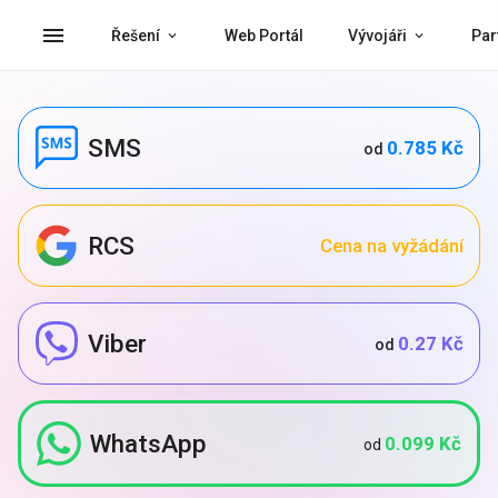
menu
Řešení
Web Portál
Vývojáři
Par
SMS
0.785 Kč
od
RCS
Cena na vyžádání
Viber
0.27 Kč
od
WhatsApp
0.099 Kč
od