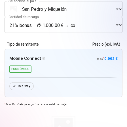
Seleccione el país
Cantidad de recarga
Tipo de remitente
Precio (exl. IVA)
Mobile Connect
0.002 €
*

tasa
ECONÓMICO
Two-way

*
Tasa BulkGate por organizar el envío del mensaje.