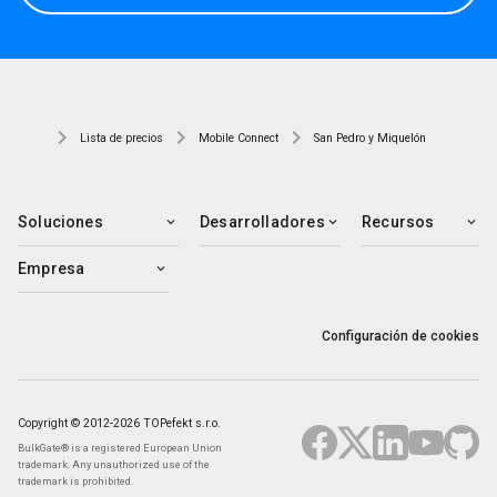
Lista de precios
Mobile Connect
San Pedro y Miquelón
Soluciones
Desarrolladores
Recursos
Empresa
Configuración de cookies
Copyright © 2012-2026 TOPefekt s.r.o.
BulkGate® is a registered European Union
trademark. Any unauthorized use of the
trademark is prohibited.