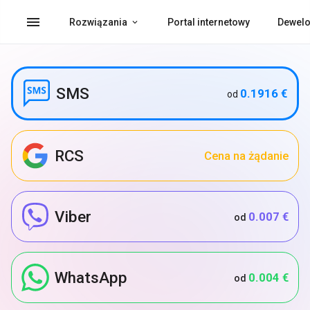
menu
Rozwiązania
Portal internetowy
Dewelo
SMS
0.1916 €
od
RCS
Cena na żądanie
Viber
0.007 €
od
WhatsApp
0.004 €
od