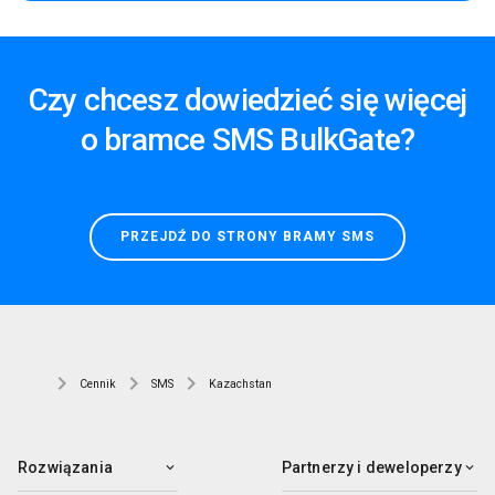
Czy chcesz dowiedzieć się więcej
o bramce SMS BulkGate?
PRZEJDŹ DO STRONY BRAMY SMS
Cennik
SMS
Kazachstan
Rozwiązania
Partnerzy i deweloperzy