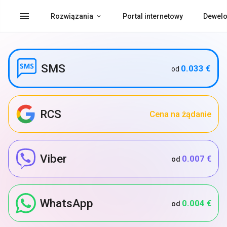
menu
Rozwiązania
Portal internetowy
Dewelo
SMS
0.033 €
od
RCS
Cena na żądanie
Viber
0.007 €
od
WhatsApp
0.004 €
od