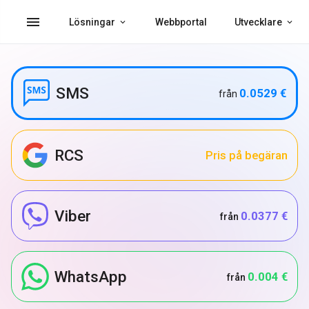
menu
Lösningar
Webbportal
Utvecklare
SMS
0.0529 €
från
RCS
Pris på begäran
Viber
0.0377 €
från
WhatsApp
0.004 €
från