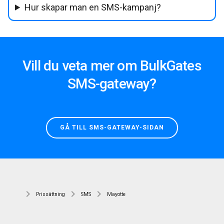
Hur skapar man en SMS-kampanj?
Vill du veta mer om BulkGates
SMS-gateway?
GÅ TILL SMS-GATEWAY-SIDAN
Prissättning
SMS
Mayotte