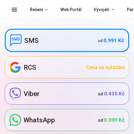
menu
Řešení
Web Portál
Vývojáři
Par
SMS
0.991 Kč
od
RCS
Cena na vyžádání
Viber
0.435 Kč
od
WhatsApp
0.099 Kč
od