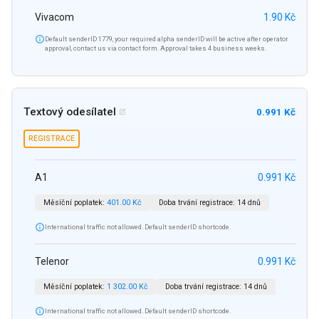
Vivacom
1.90 Kč

Default senderID 1779, your required alpha senderID will be active after operator
approval, contact us via contact form. Approval takes 4 business weeks.
Textový odesílatel
0.991 Kč

REGISTRACE
A1
0.991 Kč
Měsíční poplatek:
401.00 Kč
Doba trvání registrace:
14 dnů

International traffic not allowed. Default senderID shortcode.
Telenor
0.991 Kč
Měsíční poplatek:
1 302.00 Kč
Doba trvání registrace:
14 dnů

International traffic not allowed. Default senderID shortcode.