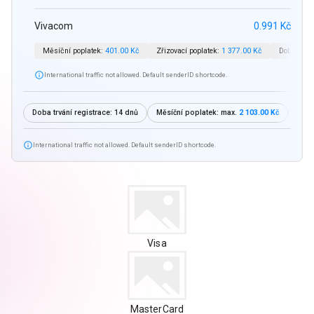
Vivacom
0.991 Kč
Měsíční poplatek:
401.00 Kč
Zřizovací poplatek:
1 377.00 Kč
Doba trván

International traffic not allowed. Default senderID shortcode.
Doba trvání registrace:
14 dnů
Měsíční poplatek: max.
2 103.00 Kč
Zřiz

International traffic not allowed. Default senderID shortcode.
Visa
MasterCard