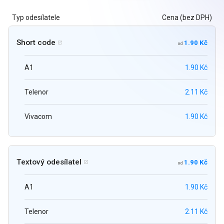
Typ odesílatele
Cena (bez DPH)
Short code
1.90 Kč

od
A1
1.90 Kč
Telenor
2.11 Kč
Vivacom
1.90 Kč
Textový odesílatel
1.90 Kč

od
A1
1.90 Kč
Telenor
2.11 Kč