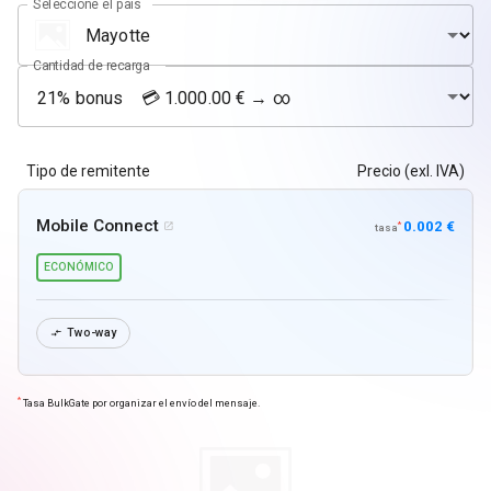
Seleccione el país
Cantidad de recarga
Tipo de remitente
Precio (exl. IVA)
Mobile Connect
0.002 €
*

tasa
ECONÓMICO
Two-way

*
Tasa BulkGate por organizar el envío del mensaje.